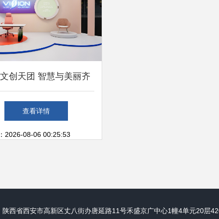
文创天团 智慧与美丽齐
信息系统集成服务闪耀长
查看详情
三角文博会
26-08-06 00:25:53
：陕西省西安市高新区丈八街办唐延路11号禾盛京广中心1幢4单元20层420