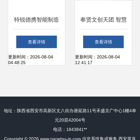
特锐德携智能制造
奉贤文创天团 智慧
集成服务亮相
与美丽齐绽，信息
查看详情
查看详情
SNEC展，构建新
系统集成服务闪耀
更新时间：2026-08-04
更新时间：2026-08-04
04:48:25
12:41:17
能源主导的新集成
长三角文博会
生态系统
地址：陕西省西安市高新区丈八街办唐延路11号禾盛京广中心1幢4单
元20层42004号
电话：1843841**
Copyright © 2026
www.naoetsu-jp.com
信息系统集成服务
西安英兆